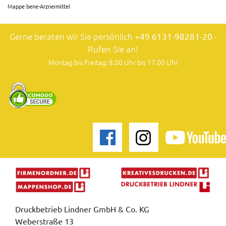
Mappe bene-Arzneimittel
Gerne beraten wir Sie persönlich
+49 6131-98281-20
-
Rufen Sie an!
Montag bis Freitag: 8.00 Uhr bis 17.00 Uhr
Druckbetrieb Lindner GmbH & Co. KG
Weberstraße 13