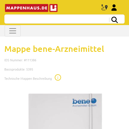
Mappe bene-Arzneimittel
IDS Nummer: #111386
Basisprodukte: 5395
i
Technische Mappen Beschreibung