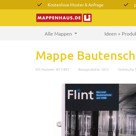
Kostenlose Muster & Anfrage
Alle Mappen
(current)
Ideen + Produ
Mappe Bautensch
IDS Nummer: #111897
Basisprodukte: 5012
Technische