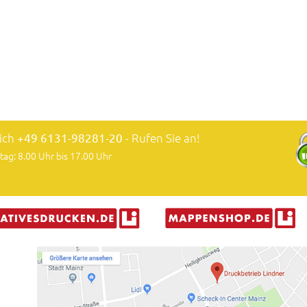
lich
+49 6131-98281-20
- Rufen Sie an!
tag: 8.00 Uhr bis 17.00 Uhr