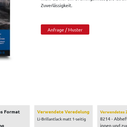
Zuverlässigkeit.
Anfrage / Muster
s Format
Verwendete Veredelung
Verwendetes 
8214 - Abhef
Li-Brillantlack matt 1-seitig
ng
innen und z