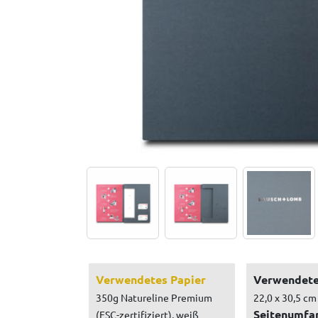
Verwendetes Papier
Verwendete
350g Natureline Premium
22,0 x 30,5 cm
Seitenumfa
(FSC-zertifiziert), weiß