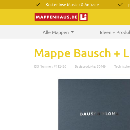
Kostenlose Muster & Anfrage
Alle Mappen
(current)
Ideen + Produ
Mappe Bausch + 
IDS Nummer: #112420
Basisprodukte: 50449
Technisch