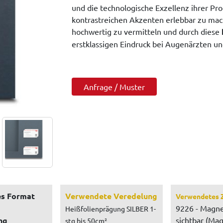
und die technologische Exzellenz ihrer Pr
kontrastreichen Akzenten erlebbar zu mac
hochwertig zu vermitteln und durch diese
erstklassigen Eindruck bei Augenärzten un
Anfrage / Muster
s Format
Verwendete Veredelung
Verwendetes 
9226 - Magne
Heißfolienprägung SILBER 1-
ng
sichtbar (Mag
stg bis 50cm²