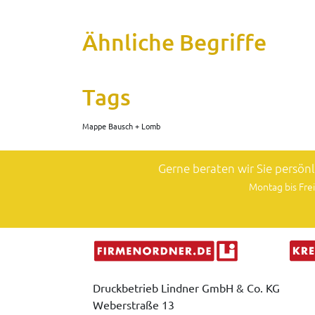
Ähnliche Begriffe
Tags
Mappe Bausch + Lomb
Gerne beraten wir Sie persön
Montag bis Frei
Druckbetrieb Lindner GmbH & Co. KG
Weberstraße 13