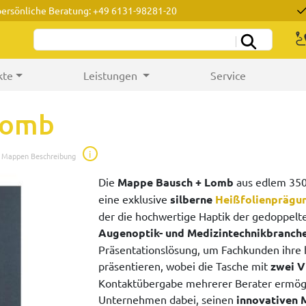
persönliche Beratung: +49 6131-98281-20
kte
Leistungen
Service
Lomb
i
e Mappen Beschreibung
Die
Mappe Bausch + Lomb
aus edlem 350
eine exklusive
silberne
Heißfolienprägu
der die hochwertige Haptik der gedoppelten
Augenoptik- und Medizintechnikbranch
Präsentationslösung, um Fachkunden ihre 
präsentieren, wobei die Tasche mit
zwei V
Kontaktübergabe mehrerer Berater ermöglic
Unternehmen dabei, seinen
innovativen 