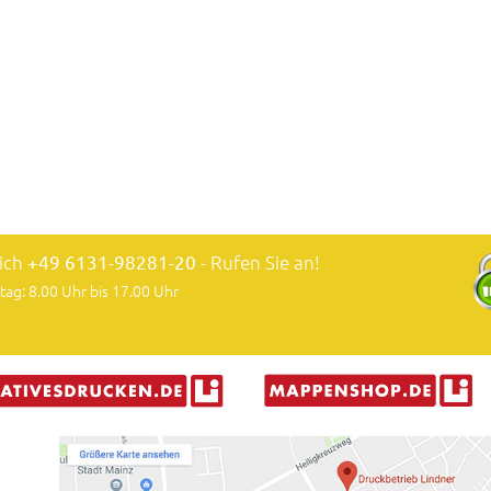
lich
+49 6131-98281-20
- Rufen Sie an!
tag: 8.00 Uhr bis 17.00 Uhr