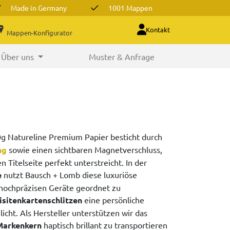
Made in Germany
1001 Mappen
Kontakt
Mappen-Konfigurator
Über uns
Muster & Anfrage
g Natureline Premium Papier besticht durch
ng
sowie einen sichtbaren Magnetverschluss,
 Titelseite perfekt unterstreicht. In der
e
nutzt Bausch + Lomb diese luxuriöse
hochpräzisen Geräte geordnet zu
isitenkartenschlitzen
eine persönliche
ht. Als Hersteller unterstützen wir das
Markenkern
haptisch brillant zu transportieren