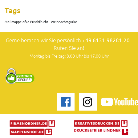
Tags
Mailmappe efko Frischfrucht - Weihnachtsgurke
Gerne beraten wir Sie persönlich
+49 6131-98281-20
-
Rufen Sie an!
Montag bis Freitag: 8.00 Uhr bis 17.00 Uhr