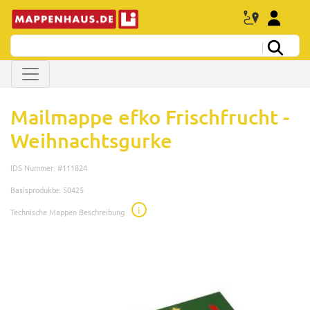
Mailmappe efko Frischfrucht -
Weihnachtsgurke
IDS Nummer: #111824
Basisprodukte: 50425
i
Technische Mappen Beschreibung