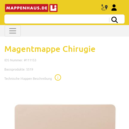
Magentmappe Chirugie
IDS Nummer: #111153
Basisprodukte: 5519
i
Technische Mappen Beschreibung