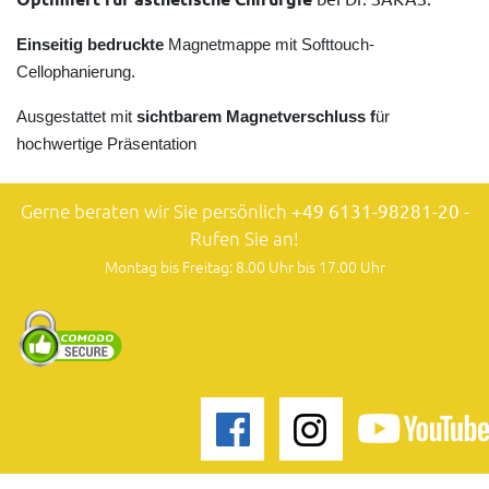
Einseitig bedruckte
Magnetmappe mit Softtouch-
Cellophanierung.
Ausgestattet mit
sichtbarem Magnetverschluss f
ür
hochwertige Präsentation
Gerne beraten wir Sie persönlich
+49 6131-98281-20
-
Rufen Sie an!
Montag bis Freitag: 8.00 Uhr bis 17.00 Uhr