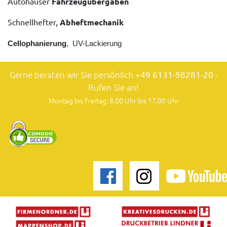
Autohäuser
Fahrzeugübergaben
Schnellhefter,
Abheftmechanik
Cellophanierung
, UV-Lackierung
Gerne beraten wir Sie persönlich
+49 6131-98281-20
-
Rufen Sie an!
Montag bis Freitag: 8.00 Uhr bis 17.00 Uhr