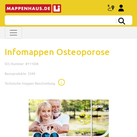
Infomappen Osteoporose
IDS Nummer: #111008
Basisprodukte: 5349
i
Technische Mappen Beschreibung