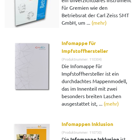
ein unverzichtbares Instrument
für Gremien wie den
Betriebsrat der Carl Zeiss SMT
GmbH, um ...
(mehr)
Infomappe für
Impfstoffhersteller
(Produktnummer: 110304)
Die Infomappe für
Impfstoffhersteller ist ein
durchdachtes Mappenmodell,
das im Innenteil mit zwei
besonders breiten Laschen
ausgestattet ist, ...
(mehr)
Infomappen Inklusion
(Produktnummer: 110730)
Die
Infomappe Inklusion
ist