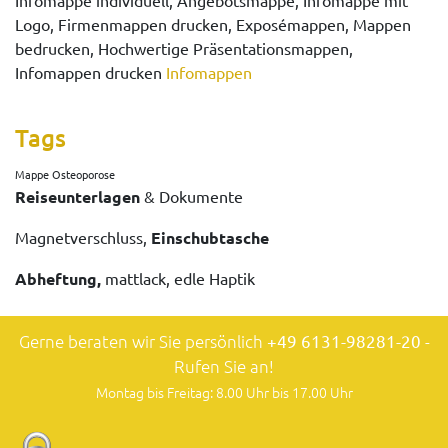
Logo, Firmenmappen drucken, Exposémappen, Mappen
bedrucken, Hochwertige Präsentationsmappen,
Infomappen drucken
Infomappen
Tags
Mappe Osteoporose
Reiseunterlagen
& Dokumente
Magnetverschluss,
Einschubtasche
Abheftung,
mattlack, edle Haptik
Gerne beraten wir Sie persönlich
+49 6131-98281-20
-
Rufen Sie an!
Montag bis Freitag: 8.00 Uhr bis 17.00 Uhr