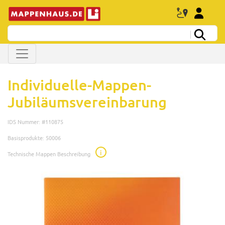
Individuelle-Mappen-
Jubiläumsvereinbarung
IDS Nummer: #110875
Basisprodukte: 50006
i
Technische Mappen Beschreibung