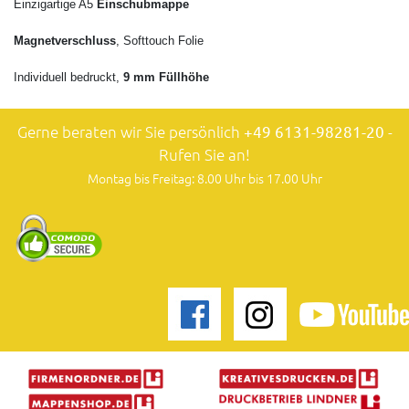
Einzigartige A5
Einschubmappe
Magnetverschluss
, Softtouch Folie
Individuell bedruckt,
9 mm Füllhöhe
Gerne beraten wir Sie persönlich
+49 6131-98281-20
-
Rufen Sie an!
Montag bis Freitag: 8.00 Uhr bis 17.00 Uhr