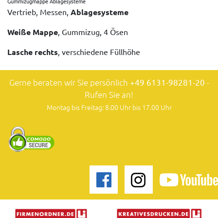
Gummizugmappe Ablagesysteme
Vertrieb, Messen,
Ablagesysteme
Weiße Mappe
, Gummizug, 4 Ösen
Lasche rechts
, verschiedene Füllhöhe
Gerne beraten wir Sie persönlich
+49 6131-98281-20
-
Rufen Sie an!
Montag bis Freitag: 8.00 Uhr bis 17.00 Uhr