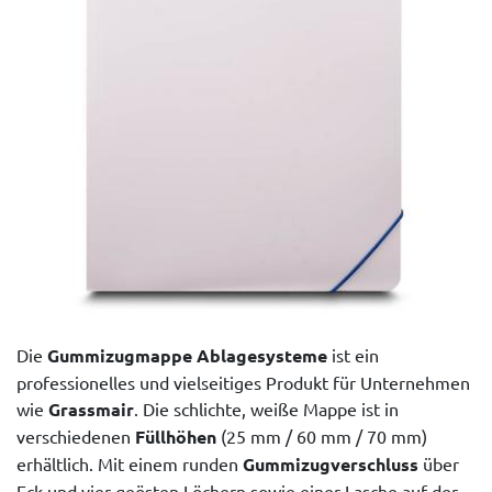
Die
Gummizugmappe Ablagesysteme
ist ein
professionelles und vielseitiges Produkt für Unternehmen
wie
Grassmair
. Die schlichte, weiße Mappe ist in
verschiedenen
Füllhöhen
(25 mm / 60 mm / 70 mm)
erhältlich. Mit einem runden
Gummizugverschluss
über
Eck und vier geösten Löchern sowie einer Lasche auf der