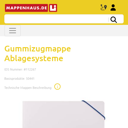
Gummizugmappe
Ablagesysteme
IDS Nummer: #112267
Basisprodukte: 50441
i
Technische Mappen Beschreibung