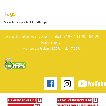
Tags
Gesundheitsmappe Molekulartherapie
Gerne beraten wir Sie persönlich
+49 6131-98281-20
-
Rufen Sie an!
Montag bis Freitag: 8.00 Uhr bis 17.00 Uhr