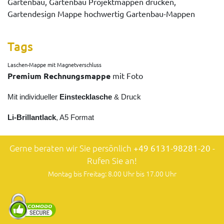
Gartenbau, Gartenbau Projektmappen drucken,
Gartendesign Mappe hochwertig Gartenbau-Mappen
Tags
Laschen-Mappe mit Magnetverschluss
Premium Rechnungsmappe
mit Foto
Mit individueller
Einstecklasche
& Druck
Li-Brillantlack
, A5 Format
Gerne beraten wir Sie persönlich
+49 6131-98281-20
-
Rufen Sie an!
Montag bis Freitag: 8.00 Uhr bis 17.00 Uhr