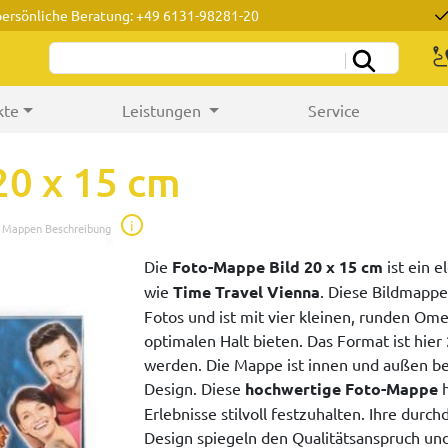
persönliche Beratung: +49 6131-98281-20
kte
Leistungen
Service
20 x 15 cm
i
e Mappen Beschreibung
Die
Foto-Mappe Bild 20 x 15 cm
ist ein 
wie
Time Travel Vienna
. Diese Bildmappe
Fotos und ist mit vier kleinen, runden Ome
optimalen Halt bieten. Das Format ist hier
werden. Die Mappe ist innen und außen b
Design. Diese
hochwertige Foto-Mappe
h
Erlebnisse stilvoll festzuhalten. Ihre durc
Design spiegeln den Qualitätsanspruch und 