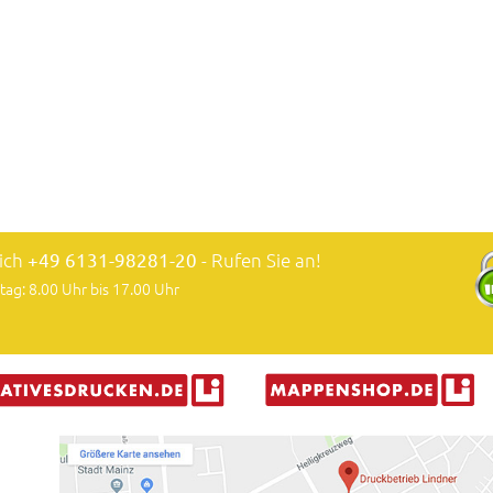
lich
+49 6131-98281-20
- Rufen Sie an!
tag: 8.00 Uhr bis 17.00 Uhr