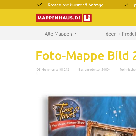
Kostenlose Muster & Anfrage
Alle Mappen
(current)
Ideen + Produ
Foto-Mappe Bild 
IDS Nummer: #108242
Basisprodukte: 50004
Technisch