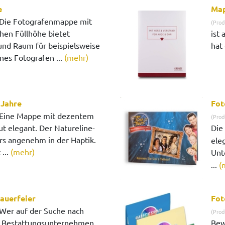
e
Map
Die Fotografenmappe mit
(Prod
hen Füllhöhe bietet
ist
und Raum für beispielsweise
hat 
ines Fotografen ...
(mehr)
 Jahre
Fot
Eine Mappe mit dezentem
(Prod
ut elegant. Der Natureline-
Die
rs angenehm in der Haptik.
ele
...
(mehr)
Unt
...
(
auerfeier
Fot
Wer auf der Suche nach
(Prod
r Bestattungsunternehmen
Bew