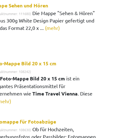
pe Sehen und Hören
Die Mappe "Sehen & Hören"
uktnummer: 111680)
 aus 300g White Design Papier gefertigt und
das Format 22,0 x ...
(mehr)
o-Mappe Bild 20 x 15 cm
uktnummer: 108242)
Foto-Mappe Bild 20 x 15 cm
ist ein
gantes Präsentationsmittel für
ernehmen wie
Time Travel Vienna
. Diese
mehr)
omappe für Fotoabzüge
Ob für Hochzeiten,
uktnummer: 108630)
erbungsfotos oder Passbilder: Fotomappen