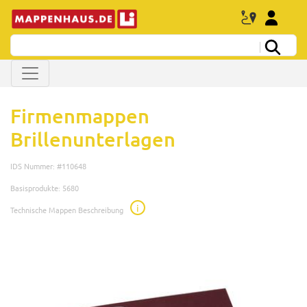
Firmenmappen
Brillenunterlagen
IDS Nummer: #110648
Basisprodukte: 5680
i
Technische Mappen Beschreibung