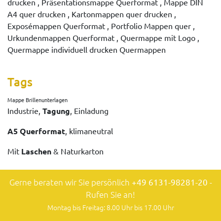
drucken , Präsentationsmappe Querformat , Mappe DIN
A4 quer drucken , Kartonmappen quer drucken ,
Exposémappen Querformat , Portfolio Mappen quer ,
Urkundenmappen Querformat , Quermappe mit Logo ,
Quermappe individuell drucken Quermappen
Tags
Mappe Brillenunterlagen
Industrie,
Tagung
, Einladung
A5 Querformat
, klimaneutral
Mit
Laschen
& Naturkarton
Gerne beraten wir Sie persönlich
+49 6131-98281-20
-
Rufen Sie an!
Montag bis Freitag: 8.00 Uhr bis 17.00 Uhr