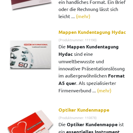
ein handliches Format. Ein Brief
oder die Rechnung lässt sich
leicht ...
(mehr)
Mappen Kundentagung Hydac
(Produktnummer: 111190)
Die
Mappen Kundentagung
Hydac
sind eine
umweltbewusste und
innovative Präsentationslösung
im außergewöhnlichen
Format
A5 quer
. Als spezialisierter
Firmenverbund ...
(mehr)
Optiker Kundenmappe
(Produktnummer: 110878)
Die
Optiker Kundenmappe
ist
ein
essenzielles Instrument