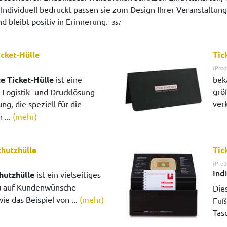
Individuell bedruckt passen sie zum Design Ihrer Veranstaltun
nd bleibt positiv in Erinnerung.
357
icket-Hülle
Tic
(Prod
e Ticket-Hülle
ist eine
bek
grö
 Logistik- und Drucklösung
ver
ng, die speziell für die
 ...
(mehr)
chutzhülle
Tic
(Prod
Ind
hutzhülle
ist ein vielseitiges
u auf Kundenwünsche
Die
e das Beispiel von ...
(mehr)
Fuß
Tasc