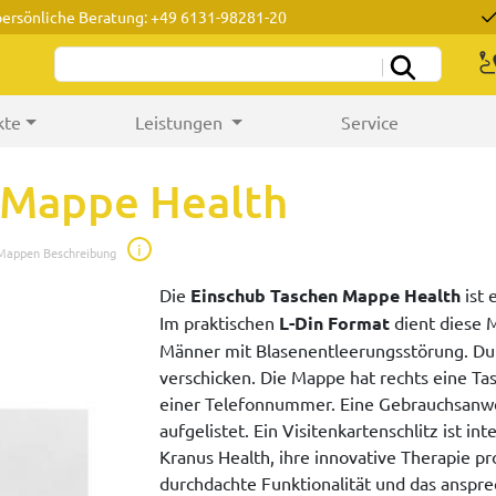
persönliche Beratung: +49 6131-98281-20
kte
Leistungen
Service
 Mappe Health
i
 Mappen Beschreibung
Die
Einschub Taschen Mappe Health
ist 
Im praktischen
L-Din Format
dient diese M
Männer mit Blasenentleerungsstörung. Durch
verschicken. Die Mappe hat rechts eine T
einer Telefonnummer. Eine Gebrauchsanweis
aufgelistet. Ein Visitenkartenschlitz ist i
Kranus Health, ihre innovative Therapie pr
durchdachte Funktionalität und das anspr