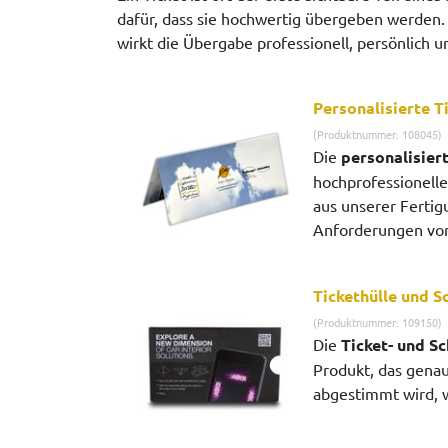
dafür, dass sie hochwertig übergeben werden. 
wirkt die Übergabe professionell, persönlich u
Personalisierte T
(Produktnummer: 108045)
Die
personalisiert
hochprofessionelle
aus unserer Fertigu
Anforderungen von
Tickethülle und S
(Produktnummer: 109150)
Die
Ticket- und Sc
Produkt, das gena
abgestimmt wird, wi