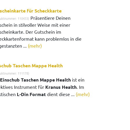
scheinkarte für Scheckkarte
Präsentiere Deinen
uktnummer: 110433)
chein in stilvoller Weise mit einer
scheinkarte. Der Gutschein im
eckkartenformat kann problemlos in die
gestanzten ...
(mehr)
schub Taschen Mappe Health
uktnummer: 111178)
Einschub Taschen Mappe Health
ist ein
ektives Instrument für
Kranus Health
. Im
ktischen
L-Din Format
dient diese ...
(mehr)