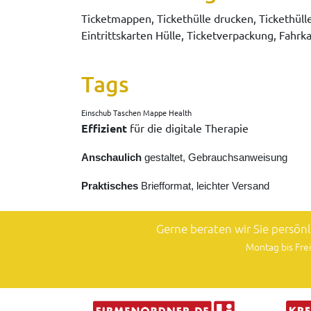
Ticketmappen, Tickethülle drucken, Tickethüllen
Eintrittskarten Hülle, Ticketverpackung, Fahrk
Tags
Einschub Taschen Mappe Health
Effizient
für die digitale Therapie
Anschaulich
gestaltet, Gebrauchsanweisung
Praktisches
Briefformat, leichter Versand
Gerne beraten wir Sie persön
Montag bis Frei