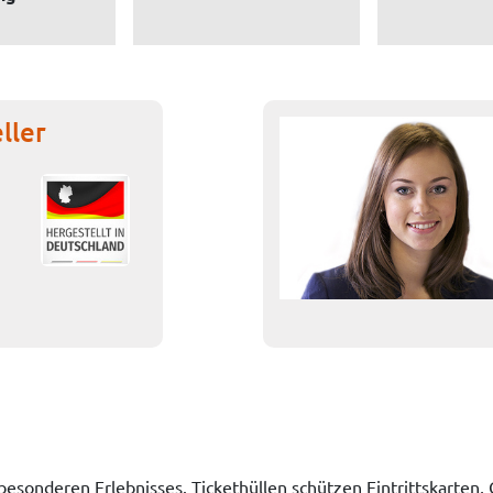
ller
nes besonderen Erlebnisses. Tickethüllen schützen Eintrittskarte