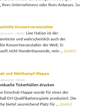
g, Ihres Unternehmens oder Ihres Anlasses. So
kethülle Konzertveranstalter
Live Nation ist der
uktnummer: 108682)
annteste und wahrscheinlich auch der
ßte Konzertveranstalter der Welt. Er
kauft nicht Hunderttausende, nein ...
(mehr)
ket und Wettkampf-Mappe
uktnummer: 109444)
ividuelle Tickethüllen drucken
se Einschub Mappe wurde für eines der
ball EM-Qualifikationsspiele produziert. Die
he bietet ausreichend Platz für ...
(mehr)