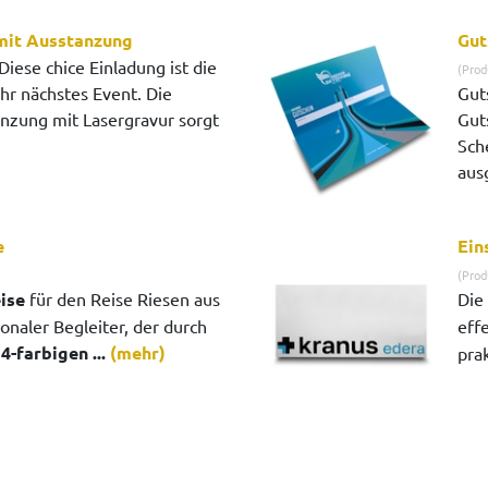
mit Ausstanzung
Gut
Diese chice Einladung ist die
(Prod
Ihr nächstes Event. Die
Guts
anzung mit Lasergravur sorgt
Gut
Sch
aus
e
Ein
(Prod
ise
für den Reise Riesen aus
Die
tionaler Begleiter, der durch
eff
n
4-farbigen ...
(mehr)
pra