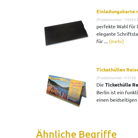
Einladungskarte 
(Produktnummer: 110341)
perfekte Wahl für 
elegante Schriftst
für ...
(mehr)
Tickethüllen Reis
(Produktnummer: 111118)
Die
Tickethülle Re
Berlin ist ein funk
einen beidseitige
Ähnliche Begriffe