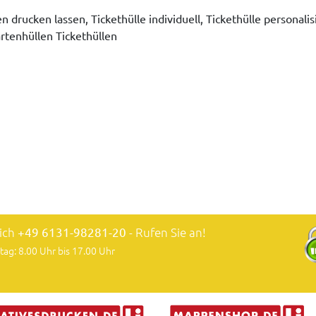
 drucken lassen, Tickethülle individuell, Tickethülle personalis
artenhüllen Tickethüllen
lich
+49 6131-98281-20
- Rufen Sie an!
tag: 8.00 Uhr bis 17.00 Uhr