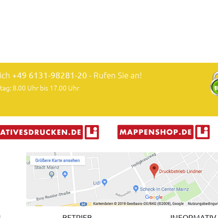
lich
+49 6131-98281-20
- Rufen Sie an!
tag: 8.00 Uhr bis 17.00 Uhr
N
BETRIEB
INFORMATIV