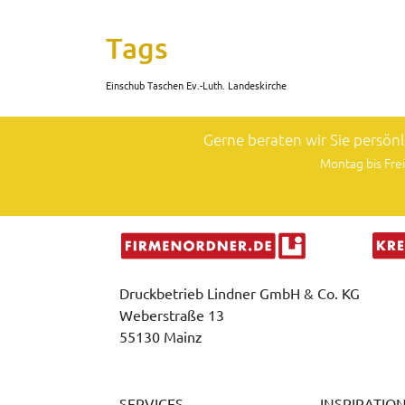
Tags
Einschub Taschen Ev.-Luth. Landeskirche
Gerne beraten wir Sie persön
Montag bis Frei
Druckbetrieb Lindner GmbH & Co. KG
Weberstraße 13
55130 Mainz
SERVICES
INSPIRATIO