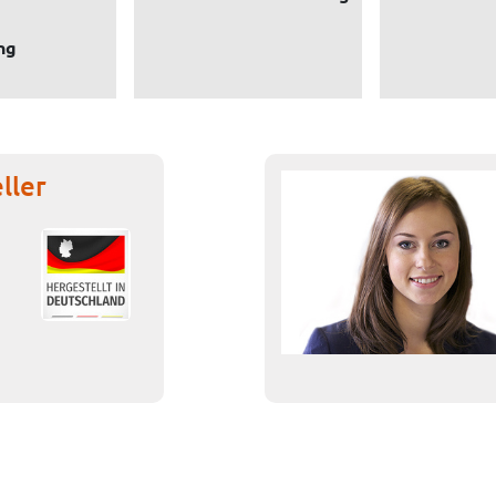
ng
ller