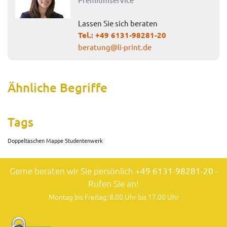
Lassen Sie sich beraten
Tel.:
+49 6131-98281-20
beratung@li-print.de
Ähnliche Begriffe
Tags
Doppeltaschen Mappe Studentenwerk
Gerne beraten wir Sie persönlich
+49 6131-98281-20
-
Rufen Sie an!
Montag bis Freitag: 8.00 Uhr bis 17.00 Uhr