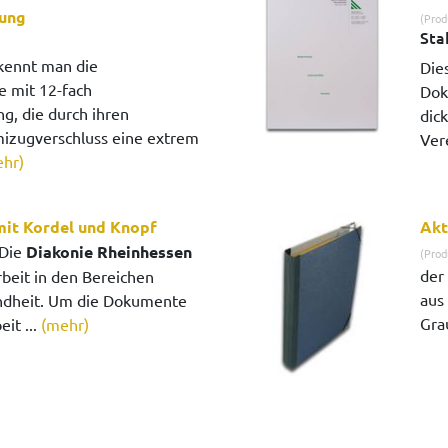
lung
(Prod
Sta
kennt man die
Die
mit 12-fach
Dok
ng, die durch ihren
dic
zugverschluss eine extrem
Ver
hr)
it Kordel und Knopf
Ak
Die
Diakonie Rheinhessen
(Prod
der
rbeit in den Bereichen
aus 
ndheit. Um die Dokumente
Gra
eit ...
(mehr)