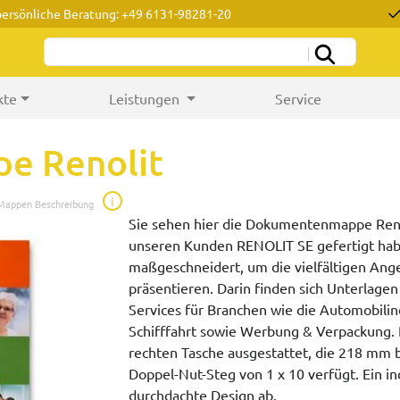
persönliche Beratung: +49 6131-98281-20
kte
Leistungen
Service
e Renolit
i
 Mappen Beschreibung
Sie sehen hier die Dokumentenmappe Renoli
unseren Kunden RENOLIT SE gefertigt hab
maßgeschneidert, um die vielfältigen An
präsentieren. Darin finden sich Unterlage
Services für Branchen wie die Automobili
Schifffahrt sowie Werbung & Verpackung. D
rechten Tasche ausgestattet, die 218 mm 
Doppel-Nut-Steg von 1 x 10 verfügt. Ein in
durchdachte Design ab.