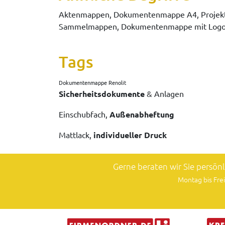
Aktenmappen, Dokumentenmappe A4, Projekt
Sammelmappen, Dokumentenmappe mit Log
Tags
Dokumentenmappe Renolit
Sicherheitsdokumente
& Anlagen
Einschubfach,
Außenabheftung
Mattlack,
individueller Druck
Gerne beraten wir Sie persön
Montag bis Frei