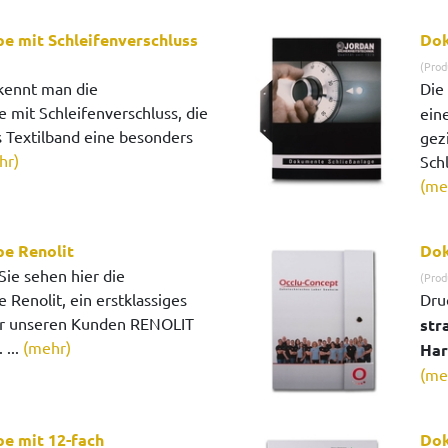
 mit Schleifenverschluss
Dok
(Prod
kennt man die
Die
it Schleifenverschluss, die
eine
s Textilband eine besonders
gez
hr)
Sch
(me
e Renolit
Dok
Sie sehen hier die
(Prod
enolit, ein erstklassiges
Dru
für unseren Kunden RENOLIT
str
 ...
(mehr)
Har
(me
 mit 12-fach
Dok