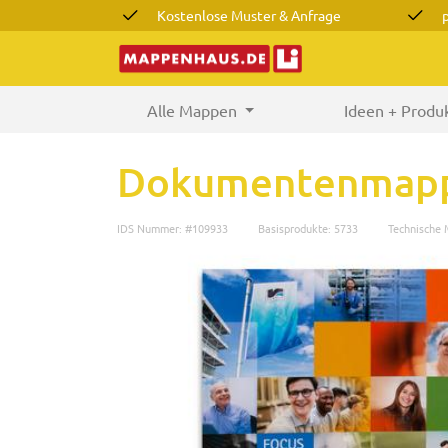
Kostenlose Muster & Anfrage
Alle Mappen
(current)
Ideen + Produ
Dokumentenmapp
IDS Nummer: #109933
Basisprodukte: 5733
Technische