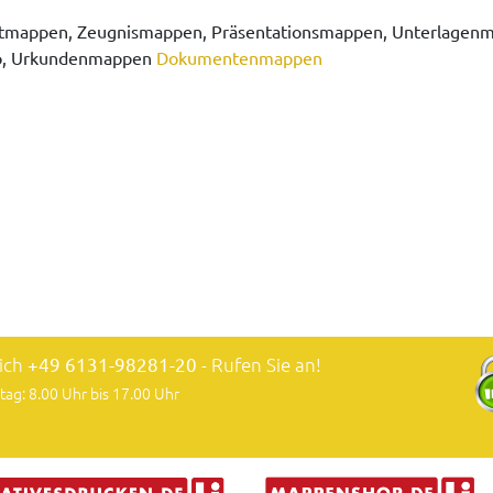
mappen, Zeugnismappen, Präsentationsmappen, Unterlagen
o, Urkundenmappen
Dokumentenmappen
lich
+49 6131-98281-20
- Rufen Sie an!
tag: 8.00 Uhr bis 17.00 Uhr