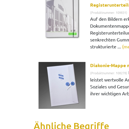
Registeruntertei
(Produktnummer: 109831)
Auf den Bildern er
Dokumentenmappe 
Registerunterteilu
senkrechten Gummi
strukturierte ...
(me
Diakonie-Mappe m
(Produktnummer: 108278)
leistet wertvolle A
Soziales und Gesu
ihrer wichtigen Arb
Ähnliche Begriffe