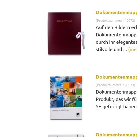
Dokumentenmappe
(Produktnummer: 110072)
Auf den Bildern er
Dokumentenmappe m
durch ihr elegante
stilvolle und ...
(me
Dokumentenmapp
(Produktnummer: 109933)
Dokumentenmappe R
Produkt, das wir 
SE gefertigt haben.
Dokumentenmappe