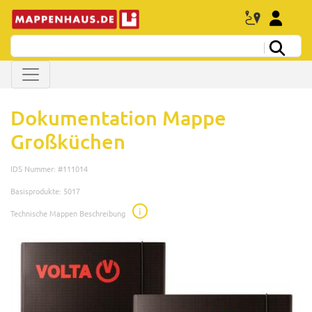
Dokumentation Mappe
Großküchen
IDS Nummer: #111014
Basisprodukte: 5017
i
Technische Mappen Beschreibung