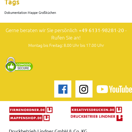
Tags
Dokumentation Mappe Großküchen
Gerne beraten wir Sie persönlich
+49 6131-98281-20
-
Rufen Sie an!
Montag bis Freitag: 8.00 Uhr bis 17.00 Uhr
Druckbetrieb Lindner GmbH & Co. KG