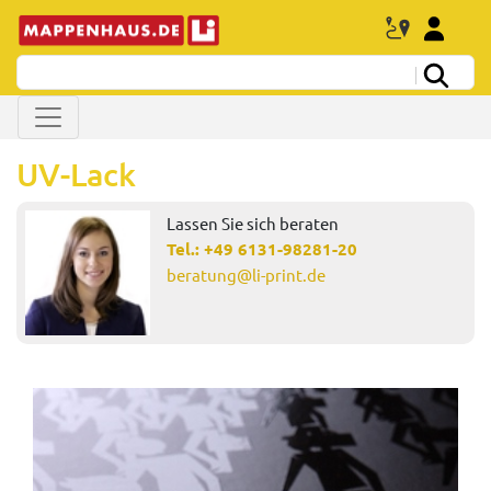
UV-Lack
Lassen Sie sich beraten
Tel.:
+49 6131-98281-20
beratung@li-print.de