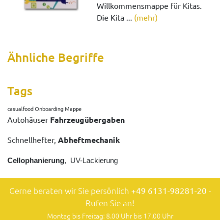
Willkommensmappe für Kitas.
Die Kita ...
(mehr)
Ähnliche Begriffe
Tags
casualfood Onboarding Mappe
Autohäuser
Fahrzeugübergaben
Schnellhefter,
Abheftmechanik
Cellophanierung
, UV-Lackierung
Gerne beraten wir Sie persönlich
+49 6131-98281-20
-
Rufen Sie an!
Montag bis Freitag: 8.00 Uhr bis 17.00 Uhr