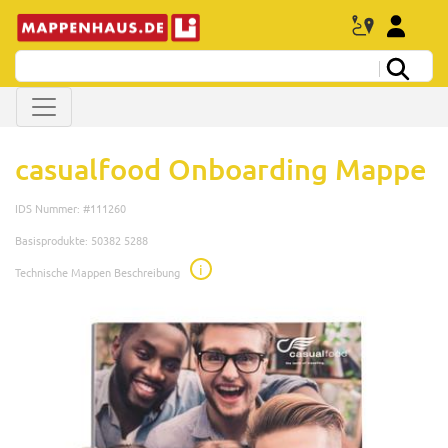
casualfood Onboarding Mappe
IDS Nummer: #111260
Basisprodukte: 50382 5288
i
Technische Mappen Beschreibung