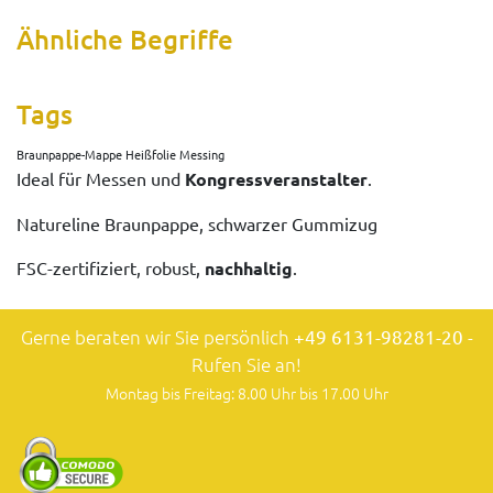
Ähnliche Begriffe
Tags
Braunpappe-Mappe Heißfolie Messing
Ideal für Messen und
Kongressveranstalter
.
Natureline Braunpappe, schwarzer Gummizug
FSC-zertifiziert, robust,
nachhaltig
.
Gerne beraten wir Sie persönlich
+49 6131-98281-20
-
Rufen Sie an!
Montag bis Freitag: 8.00 Uhr bis 17.00 Uhr