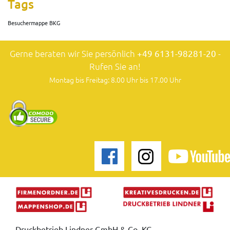
Tags
Besuchermappe BKG
Gerne beraten wir Sie persönlich
+49 6131-98281-20
-
Rufen Sie an!
Montag bis Freitag: 8.00 Uhr bis 17.00 Uhr
Druckbetrieb Lindner GmbH & Co. KG