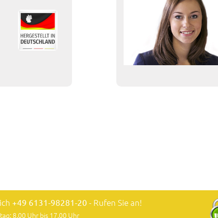
lich
+49 6131-98281-20
- Rufen Sie an!
tag: 8.00 Uhr bis 17.00 Uhr