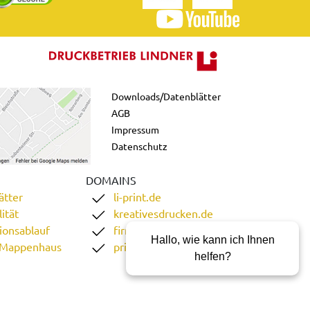
Downloads/Datenblätter
AGB
Impressum
Datenschutz
DOMAINS
ätter
li-print.de
ität
kreativesdrucken.de
ionsablauf
firmenordner.de
Hallo, wie kann ich Ihnen
 Mappenhaus
printgoweb.de
helfen?