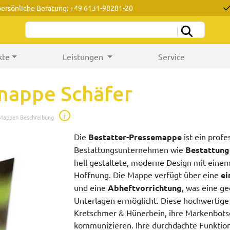
persönliche Beratung: +49 6131-98281-20
kte
Leistungen
Service
mappe Schäfer
i
 Mappen Beschreibung
Die
Bestatter-Pressemappe
ist ein prof
Bestattungsunternehmen wie
Bestattung
hell gestaltete, moderne Design mit einem
Hoffnung. Die Mappe verfügt über eine
ei
und eine
Abheftvorrichtung
, was eine g
Unterlagen ermöglicht. Diese hochwertige
Kretschmer & Hünerbein, ihre Markenbotsc
kommunizieren. Ihre durchdachte Funktion