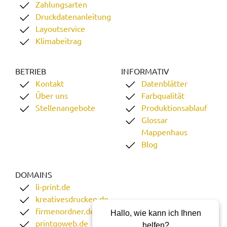
Zahlungsarten
Druckdatenanleitung
Layoutservice
Klimabeitrag
BETRIEB
INFORMATIV
Kontakt
Datenblätter
Über uns
Farbqualität
Stellenangebote
Produktionsablauf
Glossar
Mappenhaus
Blog
DOMAINS
li-print.de
kreativesdrucken.de
firmenordner.de
Hallo, wie kann ich Ihnen
printgoweb.de
helfen?