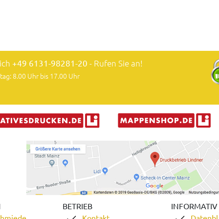
lich
+49 6131-98281-20
- Rufen Sie an!
tag: 8.00 Uhr bis 17.00 Uhr
N
BETRIEB
INFORMATIV
chmiede
Kontakt
Datenbl