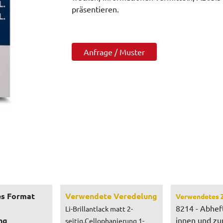
präsentieren.
Anfrage / Muster
s Format
Verwendete Veredelung
Verwendetes 
8214 - Abhef
Li-Brillantlack matt 2-
ng
innen und z
seitig,Cellophanierung 1-