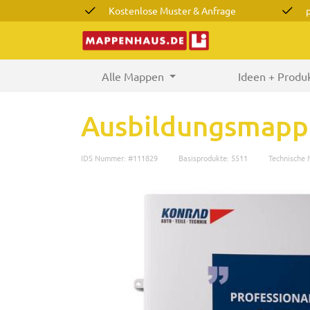
Kostenlose Muster & Anfrage
Alle Mappen
(current)
Ideen + Produ
Ausbildungsmappe
IDS Nummer: #111829
Basisprodukte: 5511
Technische