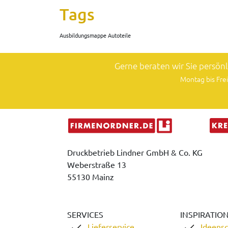
Tags
Ausbildungsmappe Autoteile
Gerne beraten wir Sie persön
Montag bis Frei
Druckbetrieb Lindner GmbH & Co. KG
Weberstraße 13
55130 Mainz
SERVICES
INSPIRATIO
Lieferservice
Ideens