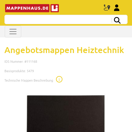
Angebotsmappen Heiztechnik
IDS Nummer: #111168
Basisprodukte: 5479
i
Technische Mappen Beschreibung