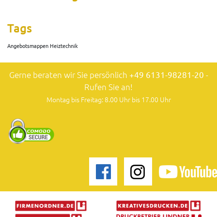
Tags
Angebotsmappen Heiztechnik
Gerne beraten wir Sie persönlich
+49 6131-98281-20
-
Rufen Sie an!
Montag bis Freitag: 8.00 Uhr bis 17.00 Uhr