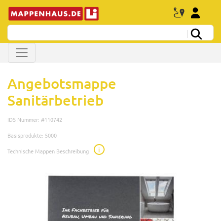
Angebotsmappe
Sanitärbetrieb
IDS Nummer: #110742
Basisprodukte: 5000
i
Technische Mappen Beschreibung