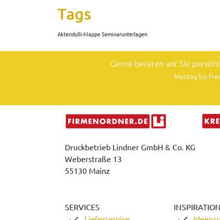
Tags
Aktendulli-Mappe Seminarunterlagen
Gerne beraten wir Sie persön
Montag bis Frei
Druckbetrieb Lindner GmbH & Co. KG
Weberstraße 13
55130 Mainz
SERVICES
INSPIRATIO
Lieferservice
Ideens