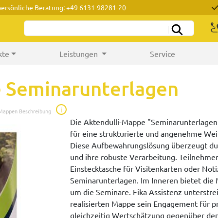
persönliche Beratung: +49 6131-98281-20
kte
Leistungen
Service
 Seminarunterlagen
i
 Mappen Beschreibung
Die Aktendulli-Mappe "Seminarunterlagen" 
für eine strukturierte und angenehme Wei
Diese Aufbewahrungslösung überzeugt dur
und ihre robuste Verarbeitung. Teilnehmer
Einstecktasche für Visitenkarten oder Noti
Seminarunterlagen. Im Inneren bietet die
um die Seminare. Fika Assistenz unterstre
realisierten Mappe sein Engagement für pr
gleichzeitig Wertschätzung gegenüber de