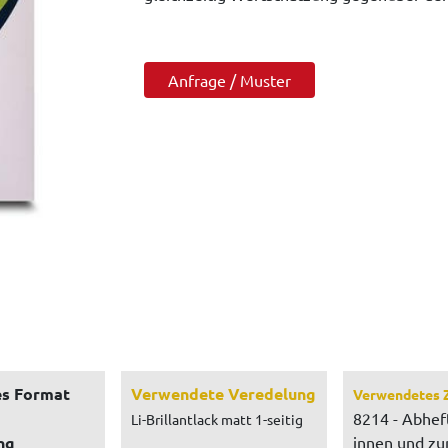
Anfrage / Muster
s Format
Verwendete Veredelung
Verwendetes 
8214 - Abhef
Li-Brillantlack matt 1-seitig
ng
innen und z