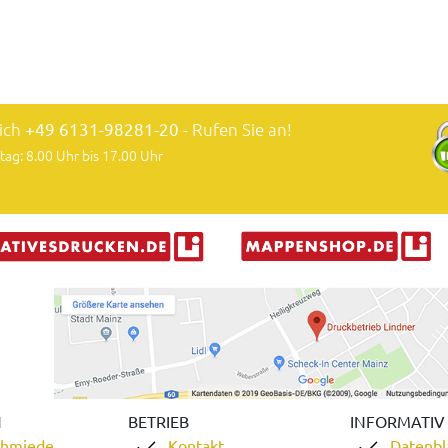
lich
+49 6131-98281-20
- Rufen Sie an!
tag: 8.00 Uhr bis 17.00 Uhr
N
BETRIEB
INFORMATIV
chmiede
Kontakt
Datenbl