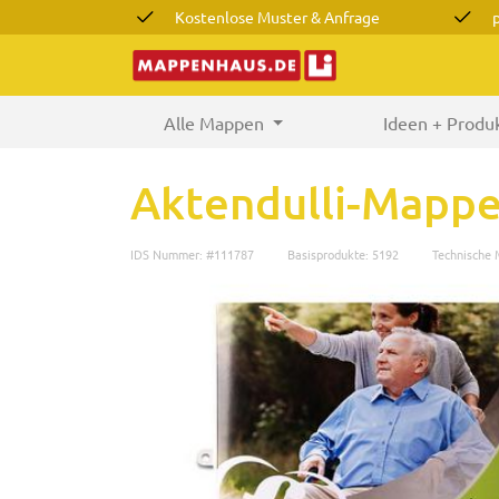
Kostenlose Muster & Anfrage
Alle Mappen
(current)
Ideen + Produ
Aktendulli-Mappe
IDS Nummer: #111787
Basisprodukte: 5192
Technische