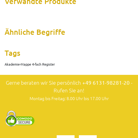
Verwandte Produkte
Ähnliche Begriffe
Tags
Akademie-Mappe 4-fach Register
Gerne beraten wir Sie persönlich
+49 6131-98281-20
-
Rufen Sie an!
Montag bis Freitag: 8.00 Uhr bis 17.00 Uhr