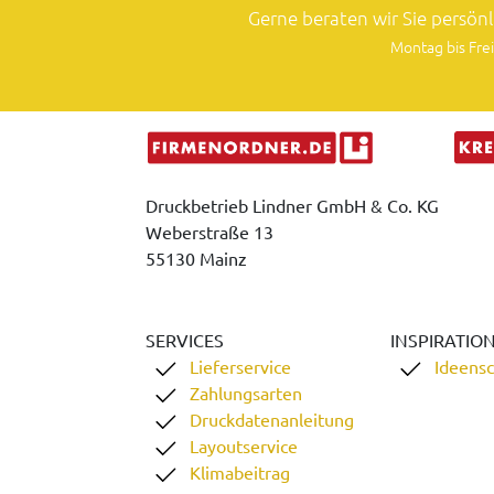
Gerne beraten wir Sie persön
Montag bis Frei
Druckbetrieb Lindner GmbH & Co. KG
Weberstraße 13
55130 Mainz
SERVICES
INSPIRATIO
Lieferservice
Ideens
Zahlungsarten
Druckdatenanleitung
Layoutservice
Klimabeitrag