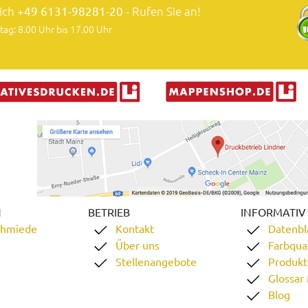
lich
+49 6131-98281-20
- Rufen Sie an!
tag: 8.00 Uhr bis 17.00 Uhr
N
BETRIEB
INFORMATIV
chmiede
Kontakt
Datenbl
Über uns
Farbqual
Stellenangebote
Produkt
Glossar
Blog