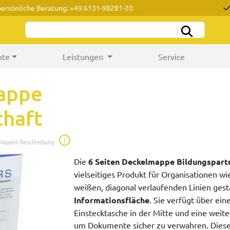
persönliche Beratung: +49 6131-98281-20
kte
Leistungen
Service
mappe
chaft
i
 Mappen Beschreibung
Die
6 Seiten Deckelmappe Bildungspart
vielseitiges Produkt für Organisationen w
weißen, diagonal verlaufenden Linien gest
Informationsfläche
. Sie verfügt über ein
Einstecktasche in der Mitte und eine weite
um Dokumente sicher zu verwahren. Diese