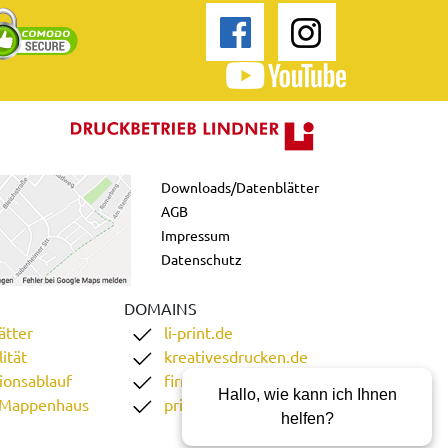
Downloads/Datenblätter
AGB
Impressum
Datenschutz
DOMAINS
ätter
li-print.de
ität
kreativesdrucken.de
ionsablauf
firmenordner.de
Hallo, wie kann ich Ihnen
 Mappenhaus
printgoweb.de
helfen?