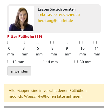
Lassen Sie sich beraten
Tel.:
+49 6131-98281-20
beratung@li-print.de
Filter Füllhöhe (19)
0
3
5
8
9
10
11
mm
mm
mm
mm
mm
mm
mm
13 mm
14 mm
30 mm
anwenden
Alle Mappen sind in verschiedenen Füllhöhen
möglich, Wunsch-Füllhöhen bitte anfragen.