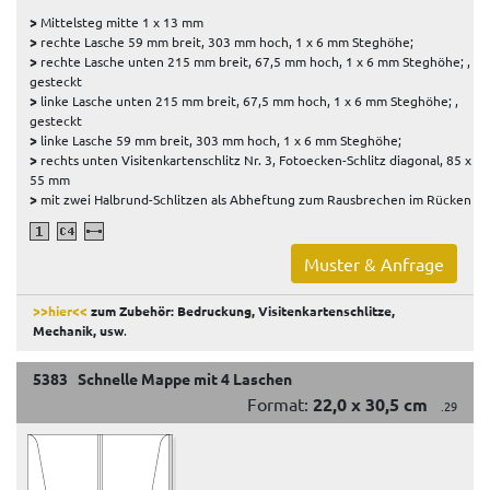
>
Mittelsteg mitte 1 x 13 mm
>
rechte Lasche 59 mm breit, 303 mm hoch, 1 x 6 mm Steghöhe;
>
rechte Lasche unten 215 mm breit, 67,5 mm hoch, 1 x 6 mm Steghöhe; ,
gesteckt
>
linke Lasche unten 215 mm breit, 67,5 mm hoch, 1 x 6 mm Steghöhe; ,
gesteckt
>
linke Lasche 59 mm breit, 303 mm hoch, 1 x 6 mm Steghöhe;
>
rechts unten Visitenkartenschlitz Nr. 3, Fotoecken-Schlitz diagonal, 85 x
55 mm
>
mit zwei Halbrund-Schlitzen als Abheftung zum Rausbrechen im Rücken
Muster & Anfrage
>>hier<<
zum Zubehör: Bedruckung, Visitenkartenschlitze,
Mechanik, usw
.
5383 Schnelle Mappe mit 4 Laschen
Format:
22,0 x 30,5 cm
.29