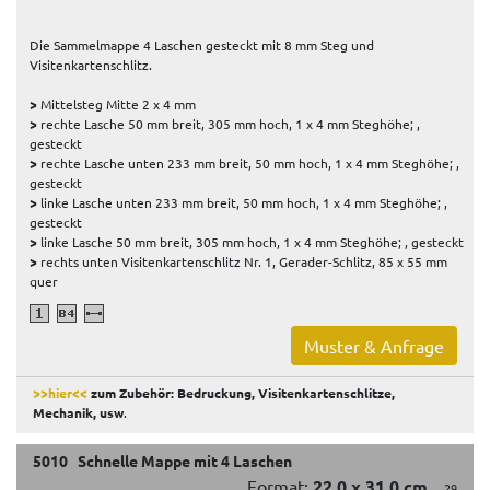
Die Sammelmappe 4 Laschen gesteckt mit 8 mm Steg und
Visitenkartenschlitz.
>
Mittelsteg Mitte 2 x 4 mm
>
rechte Lasche 50 mm breit, 305 mm hoch, 1 x 4 mm Steghöhe; ,
gesteckt
>
rechte Lasche unten 233 mm breit, 50 mm hoch, 1 x 4 mm Steghöhe; ,
gesteckt
>
linke Lasche unten 233 mm breit, 50 mm hoch, 1 x 4 mm Steghöhe; ,
gesteckt
>
linke Lasche 50 mm breit, 305 mm hoch, 1 x 4 mm Steghöhe; , gesteckt
>
rechts unten Visitenkartenschlitz Nr. 1, Gerader-Schlitz, 85 x 55 mm
quer
Muster & Anfrage
>>hier<<
zum Zubehör: Bedruckung, Visitenkartenschlitze,
Mechanik, usw
.
5010 Schnelle Mappe mit 4 Laschen
Format:
22,0 x 31,0 cm
.29