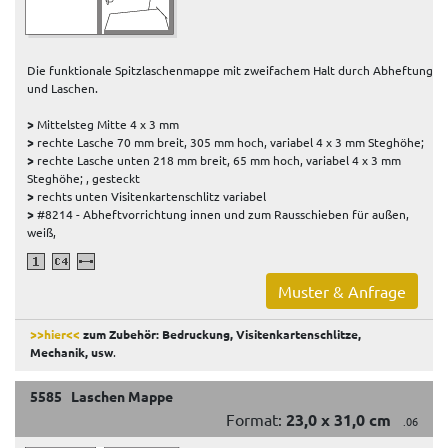
Die funktionale Spitzlaschenmappe mit zweifachem Halt durch Abheftung
und Laschen.
>
Mittelsteg Mitte 4 x 3 mm
>
rechte Lasche 70 mm breit, 305 mm hoch, variabel 4 x 3 mm Steghöhe;
>
rechte Lasche unten 218 mm breit, 65 mm hoch, variabel 4 x 3 mm
Steghöhe; , gesteckt
>
rechts unten Visitenkartenschlitz variabel
>
#8214 - Abheftvorrichtung innen und zum Rausschieben für außen,
weiß,
Muster & Anfrage
>>hier<<
zum Zubehör: Bedruckung, Visitenkartenschlitze,
Mechanik, usw
.
5585 Laschen Mappe
Format:
23,0 x 31,0 cm
.06