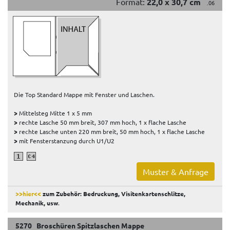
Format:
22,0 x 30,7 cm
.06
Die Top Standard Mappe mit Fenster und Laschen.
>
Mittelsteg Mitte 1 x 5 mm
>
rechte Lasche 50 mm breit, 307 mm hoch, 1 x flache Lasche
>
rechte Lasche unten 220 mm breit, 50 mm hoch, 1 x flache Lasche
>
mit Fensterstanzung durch U1/U2
Muster & Anfrage
>>hier<<
zum Zubehör: Bedruckung, Visitenkartenschlitze,
Mechanik, usw
.
5270 Broschüren Spitzlaschen Mappe