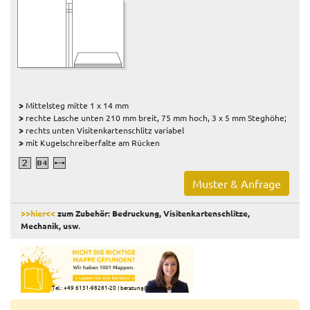
>
Mittelsteg mitte 1 x 14 mm
>
rechte Lasche unten 210 mm breit, 75 mm hoch, 3 x 5 mm Steghöhe;
>
rechts unten Visitenkartenschlitz variabel
>
mit Kugelschreiberfalte am Rücken
Muster & Anfrage
>>hier<<
zum Zubehör: Bedruckung, Visitenkartenschlitze,
Mechanik, usw
.
Tel.: +49 6131-98281-20
|
beratung@li-print.de