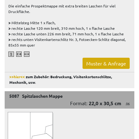
Die einfache Prospektmappe mit extra breiten Laschen für viel
Druckfläche.
>
Mittelsteg Mitte 1 x flach,
>
rechte Lasche 120 mm breit, 310 mm hoch, 1 x flache Lasche
>
rechte Lasche unten 226 mm breit, 71 mm hoch, 1 x flache Lasche
>
rechts unten Visitenkartenschlitz Nr. 3, Fotoecken-Schlitz diagonal,
85x55 mm quer
Muster & Anfrage
>>hier<<
zum Zubehör: Bedruckung, Visitenkartenschlitze,
Mechanik, usw
.
5087 Spitzlaschen Mappe
Format:
22,0 x 30,5 cm
.06