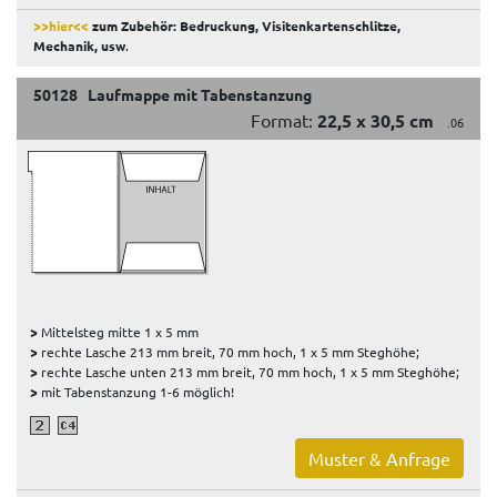
>>hier<<
zum Zubehör: Bedruckung, Visitenkartenschlitze,
Mechanik, usw
.
50128 Laufmappe mit Tabenstanzung
Format:
22,5 x 30,5 cm
.06
>
Mittelsteg mitte 1 x 5 mm
>
rechte Lasche 213 mm breit, 70 mm hoch, 1 x 5 mm Steghöhe;
>
rechte Lasche unten 213 mm breit, 70 mm hoch, 1 x 5 mm Steghöhe;
>
mit Tabenstanzung 1-6 möglich!
Muster & Anfrage