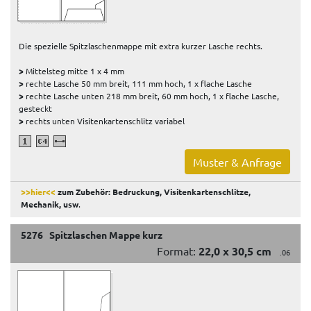
Die spezielle Spitzlaschenmappe mit extra kurzer Lasche rechts.
>
Mittelsteg mitte 1 x 4 mm
>
rechte Lasche 50 mm breit, 111 mm hoch, 1 x flache Lasche
>
rechte Lasche unten 218 mm breit, 60 mm hoch, 1 x flache Lasche,
gesteckt
>
rechts unten Visitenkartenschlitz variabel
Muster & Anfrage
>>hier<<
zum Zubehör: Bedruckung, Visitenkartenschlitze,
Mechanik, usw
.
5276 Spitzlaschen Mappe kurz
Format:
22,0 x 30,5 cm
.06