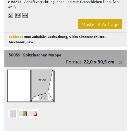
>
#8214 - Abheftvorrichtung innen und zum Rausschieben für außen,
weiß,
Muster & Anfrage
>>hier<<
zum Zubehör: Bedruckung, Visitenkartenschlitze,
Mechanik, usw
.
50059 Spitzlaschen Mappe
Format:
22,0 x 30,5 cm
.06