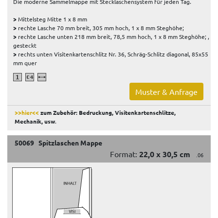
Die moderne Sammelmappe mit Stecklaschensystem für jeden Tag.
>
Mittelsteg Mitte 1 x 8 mm
>
rechte Lasche 70 mm breit, 305 mm hoch, 1 x 8 mm Steghöhe;
>
rechte Lasche unten 218 mm breit, 78,5 mm hoch, 1 x 8 mm Steghöhe; ,
gesteckt
>
rechts unten Visitenkartenschlitz Nr. 36, Schräg-Schlitz diagonal, 85x55
mm quer
Muster & Anfrage
>>hier<<
zum Zubehör: Bedruckung, Visitenkartenschlitze,
Mechanik, usw
.
50069 Spitzlaschen Mappe
Format:
22,0 x 30,5 cm
.06