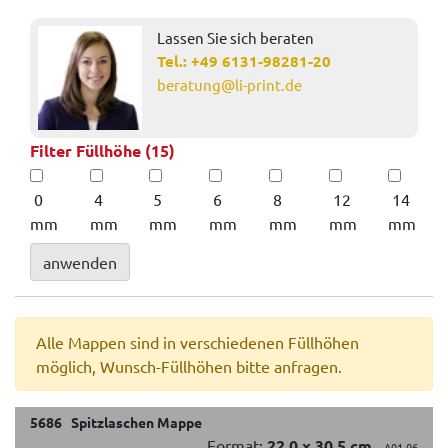
Lassen Sie sich beraten
Tel.:
+49 6131-98281-20
beratung@li-print.de
Filter Füllhöhe (15)
0
4
5
6
8
12
14
mm
mm
mm
mm
mm
mm
mm
anwenden
Alle Mappen sind in verschiedenen Füllhöhen
möglich, Wunsch-Füllhöhen bitte anfragen.
5686 Spitzlaschen Mappe
Format:
22,0 x 30,5 cm
A01.06