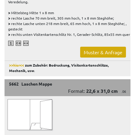
Veredelung.
>
Mittelsteg Mitte 1 x 8 mm
>
rechte Lasche 70 mm breit, 305 mm hoch, 1 x 8 mm Steghöhe;
>
rechte Lasche unten 218 mm breit, 65 mm hoch, 1 x 8 mm Steghöhe; ,
gesteckt
>
rechts unten Visitenkartenschlitz Nr. 1, Gerader-Schlitz, 85x55 mm quer
Muster & Anfrage
>>hier<<
zum Zubehör: Bedruckung, Visitenkartenschlitze,
Mechanik, usw
.
5662 Laschen Mappe
Format:
22,6 x 31,0 cm
.06