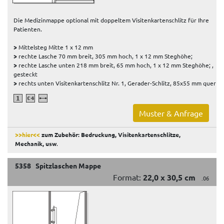
Die Medizinmappe optional mit doppeltem Visitenkartenschlitz für Ihre
Patienten.
>
Mittelsteg Mitte 1 x 12 mm
>
rechte Lasche 70 mm breit, 305 mm hoch, 1 x 12 mm Steghöhe;
>
rechte Lasche unten 218 mm breit, 65 mm hoch, 1 x 12 mm Steghöhe; ,
gesteckt
>
rechts unten Visitenkartenschlitz Nr. 1, Gerader-Schlitz, 85x55 mm quer
Muster & Anfrage
>>hier<<
zum Zubehör: Bedruckung, Visitenkartenschlitze,
Mechanik, usw
.
5358 Spitzlaschen Mappe
Format:
22,0 x 30,5 cm
.06