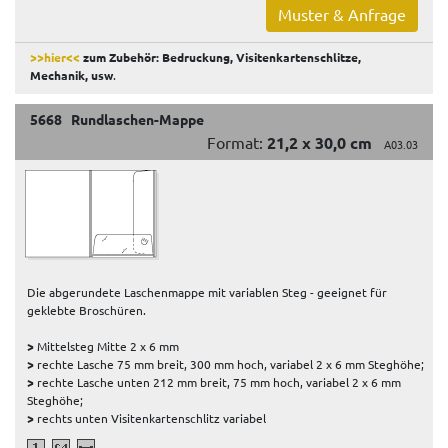
Muster & Anfrage
>>hier<<
zum Zubehör: Bedruckung, Visitenkartenschlitze,
Mechanik, usw
.
5668 Rundlaschen-Mappe
Format:
21,2 x 30,0 cm
A03.03
Die abgerundete Laschenmappe mit variablen Steg - geeignet für
geklebte Broschüren.
>
Mittelsteg Mitte 2 x 6 mm
>
rechte Lasche 75 mm breit, 300 mm hoch, variabel 2 x 6 mm Steghöhe;
>
rechte Lasche unten 212 mm breit, 75 mm hoch, variabel 2 x 6 mm
Steghöhe;
>
rechts unten Visitenkartenschlitz variabel