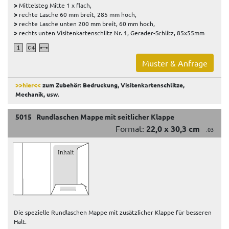
>
Mittelsteg Mitte 1 x flach,
>
rechte Lasche 60 mm breit, 285 mm hoch,
>
rechte Lasche unten 200 mm breit, 60 mm hoch,
>
rechts unten Visitenkartenschlitz Nr. 1, Gerader-Schlitz, 85x55mm
Muster & Anfrage
>>hier<<
zum Zubehör: Bedruckung, Visitenkartenschlitze,
Mechanik, usw
.
5015 Rundlaschen Mappe mit seitlicher Klappe
Format:
22,0 x 30,3 cm
.03
Die spezielle Rundlaschen Mappe mit zusätzlicher Klappe für besseren
Halt.