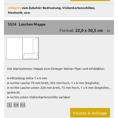
>>hier<<
zum Zubehör: Bedruckung, Visitenkartenschlitze,
Mechanik, usw
.
5524 Laschen Mappe
Format:
22,0 x 30,5 cm
.03
Die Wartezimmer Mappe zum Einleger kleiner Flyer und Infoblätter.
>
Mittelsteg mitte 1 x 6 mm
>
rechte Lasche 70 mm breit, 302 mm hoch, 1 x 6 mm Steghöhe;
>
rechte Lasche unten 220 mm breit, 75 mm hoch, 1 x 6 mm Steghöhe; ,
gesteckt
>
rechts unten Visitenkartenschlitz variabel
Muster & Anfrage