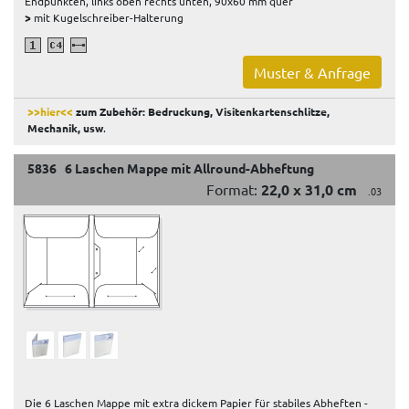
Endpunkten, links oben rechts unten, 90x60 mm quer
>
mit Kugelschreiber-Halterung
Muster & Anfrage
>>hier<<
zum Zubehör: Bedruckung, Visitenkartenschlitze,
Mechanik, usw
.
5836 6 Laschen Mappe mit Allround-Abheftung
Format:
22,0 x 31,0 cm
.03
Die 6 Laschen Mappe mit extra dickem Papier für stabiles Abheften -