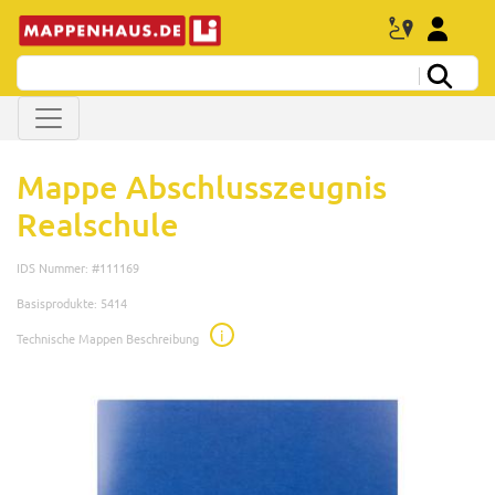
Mappe Abschlusszeugnis
Realschule
IDS Nummer: #111169
Basisprodukte: 5414
i
Technische Mappen Beschreibung